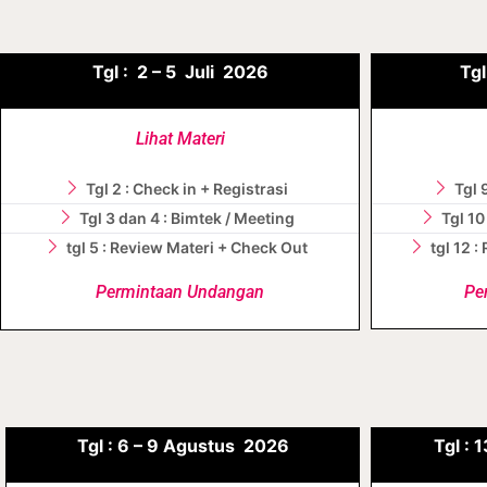
Tgl :
2 – 5 J
uli
2026
Tgl
Lihat Materi
Tgl 2 : Check in + Registrasi
Tgl 
Tgl 3 dan 4 : Bimtek / Meeting
Tgl 10
tgl 5 : Review Materi + Check Out
tgl 12 
Permintaan Undangan
Pe
Tgl :
6 – 9 Agustus
2026
Tgl :
1