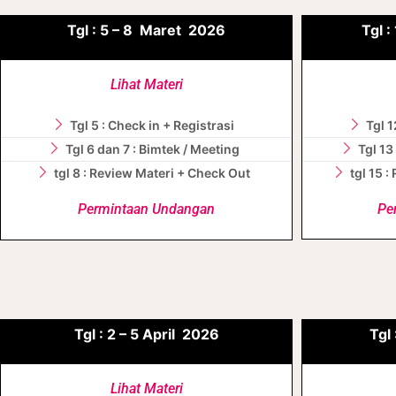
Tgl :
5 – 8
Maret
2026
Tgl :
Lihat Materi
Tgl 5 : Check in + Registrasi
Tgl 1
Tgl 6 dan 7 : Bimtek / Meeting
Tgl 13
tgl 8 : Review Materi + Check Out
tgl 15 
Permintaan Undangan
Pe
Tgl :
2 – 5
April
2026
Tgl 
Lihat Materi