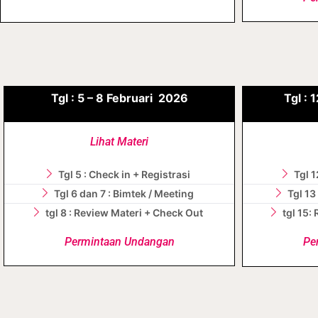
Tgl :
5 – 8
Februari
2026
Tgl :
1
Lihat Materi
Tgl 5 : Check in + Registrasi
Tgl 1
Tgl 6 dan 7 : Bimtek / Meeting
Tgl 13
tgl 8 : Review Materi + Check Out
tgl 15:
Permintaan Undangan
Pe