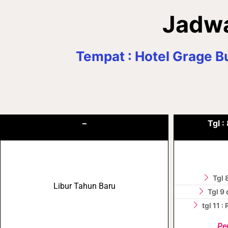
Jadwa
Tempat : Hotel Grage Bu
–
Tgl :
Tgl 
Libur Tahun Baru
Tgl 9 
tgl 11 
Pe