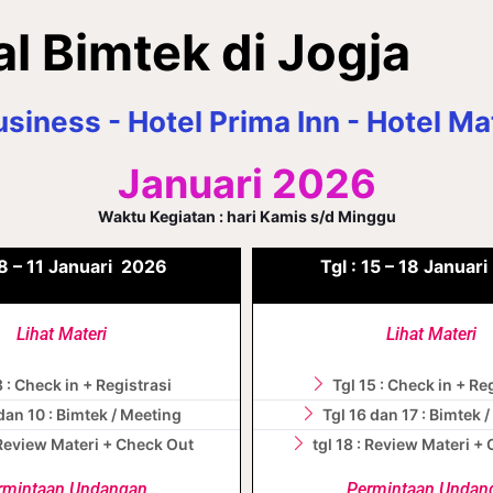
l Bimtek di Jogja
siness - Hotel Prima Inn - Hotel M
Januari 2026
Waktu Kegiatan : hari Kamis s/d Minggu
8 – 11
Januari
2026
Tgl :
15 – 18
Januar
Lihat Materi
Lihat Materi
8 : Check in + Registrasi
Tgl 15 : Check in + Re
dan 10 : Bimtek / Meeting
Tgl 16 dan 17 : Bimtek 
: Review Materi + Check Out
tgl 18 : Review Materi +
rmintaan Undangan
Permintaan Undan