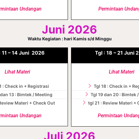
rmintaan Undangan
Permintaan Undan
Juni 2026
Waktu Kegiatan : hari Kamis s/d Minggu
:
11 – 14
Juni
2026
Tgl :
18 – 21
Juni
2
Lihat Materi
Lihat Materi
1 : Check in + Registrasi
Tgl 18 : Check in + Re
 dan 13 : Bimtek / Meeting
Tgl 19 dan 20 : Bimtek 
: Review Materi + Check Out
tgl 21 : Review Materi +
rmintaan Undangan
Permintaan Undan
Juli 2026