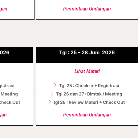
gan
Permintaan Undangan
026
Tgl :
25 – 28
Juni
2026
Lihat Materi
gistrasi
Tgl 25 : Check in + Registrasi
/ Meeting
Tgl 26 dan 27 : Bimtek / Meeting
 Check Out
tgl 28 : Review Materi + Check Out
gan
Permintaan Undangan