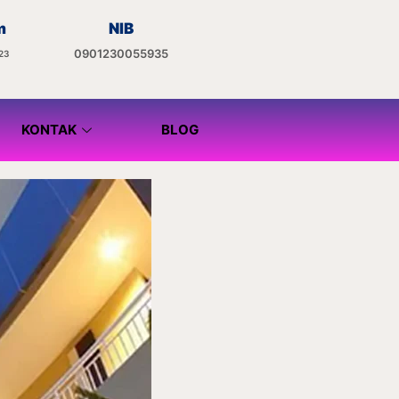
m
NIB
0901230055935
23
KONTAK
BLOG