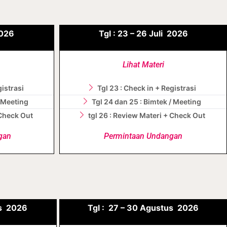
026
Tgl :
23 – 26
Juli
2026
Lihat Materi
gistrasi
Tgl 23 : Check in + Registrasi
/ Meeting
Tgl 24 dan 25 : Bimtek / Meeting
 Check Out
tgl 26 : Review Materi + Check Out
gan
Permintaan Undangan
s
2026
Tgl :
27 – 30 Agustus
2026