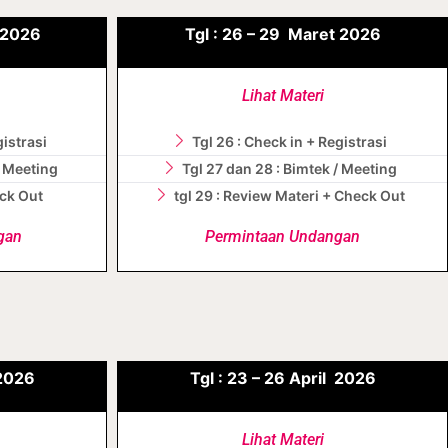
2026
Tgl :
26 – 29
Maret
2026
Lihat Materi
gistrasi
Tgl 26 : Check in + Registrasi
/ Meeting
Tgl 27 dan 28 : Bimtek / Meeting
eck Out
tgl 29 : Review Materi + Check Out
gan
Permintaan Undangan
2026
Tgl :
23 – 26
April
2026
Lihat Materi