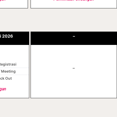
ri 2026
–
Registrasi
–
/ Meeting
eck Out
gan