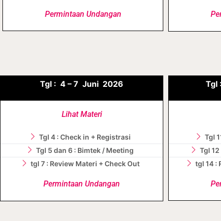
Permintaan Undangan
Pe
Tgl :
4 – 7 J
uni
2026
Tgl 
Lihat Materi
Tgl 4 : Check in + Registrasi
Tgl 1
Tgl 5 dan 6 : Bimtek / Meeting
Tgl 12
tgl 7 : Review Materi + Check Out
tgl 14 
Permintaan Undangan
Pe