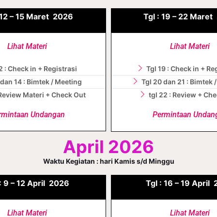
12 – 15
Maret
2026
Tgl :
19 – 22
Maret
Lihat Materi
Lihat Materi
2 : Check in + Registrasi
Tgl 19 : Check in + Re
 dan 14 : Bimtek / Meeting
Tgl 20 dan 21 : Bimtek 
: Review Materi + Check Out
tgl 22 : Review + Ch
rmintaan Undangan
Permintaan Undan
April 2026
Waktu Kegiatan : hari Kamis s/d Minggu
:
9 – 12
April
2026
Tgl :
16 – 19
April
Lihat Materi
Lihat Materi