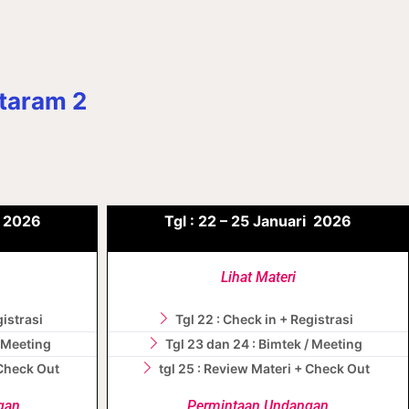
ataram 2
i
2026
Tgl :
22 – 25
Januari
2026
Lihat Materi
gistrasi
Tgl 22 : Check in + Registrasi
/ Meeting
Tgl 23 dan 24 : Bimtek / Meeting
 Check Out
tgl 25 : Review Materi + Check Out
gan
Permintaan Undangan