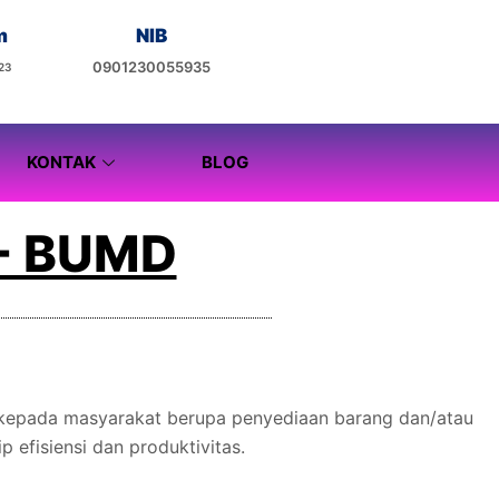
m
NIB
0901230055935
23
KONTAK
BLOG
 - BUMD
n kepada masyarakat berupa penyediaan barang dan/atau
efisiensi dan produktivitas.