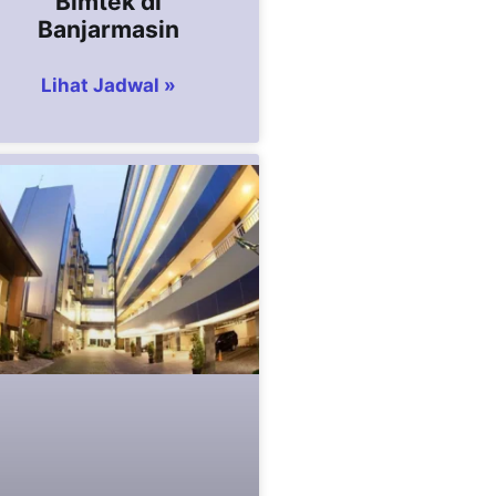
Bimtek di
Banjarmasin
Lihat Jadwal »