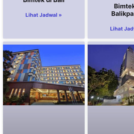
Bimtek
Balikp
Lihat Jadwal »
Lihat Jad