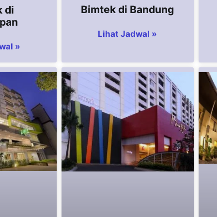
Bimtek di Bandung
 di
apan
Lihat Jadwal »
wal »